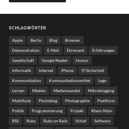
SCHLAG­WÖR­TER
Apple
Berlin
Blog
Browser
Demonstration
E-Mail
Ehrenamt
Erfahrungen
Gesellschaft
Google Reader
Humor
Informatik
Internet
iPhone
IT-Sicherheit
Kommunikation
Kommunikationsmittel
Lego
Lernen
Medien
Medienwandel
Mikroblogging
Mobilfunk
Photoblog
Photographie
Plattform
Politik
Programmierung
Projekt
Rhein-Main
RSS
Ruby
Ruby on Rails
Schlaf
Software