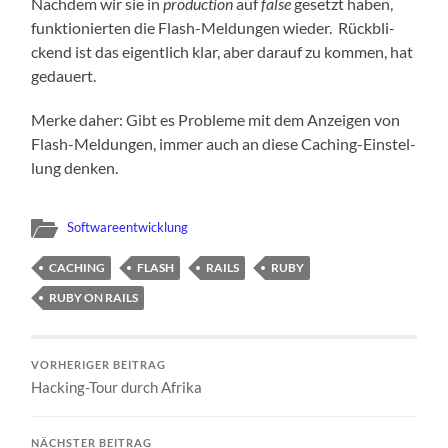
Nach­dem wir sie in
pro­duc­tion
auf
fal­se
gesetzt haben,
funk­tio­nier­ten die Flash-Mel­dun­gen wie­der. Rück­bli­
ckend ist das eigent­lich klar, aber dar­auf zu kom­men, hat
gedauert.
Mer­ke daher: Gibt es Pro­ble­me mit dem Anzei­gen von
Flash-Mel­dun­gen, immer auch an die­se Caching-Ein­stel­
lung denken.
Softwareentwicklung
CACHING
FLASH
RAILS
RUBY
RUBY ON RAILS
VORHERIGER BEITRAG
Hack­ing-Tour durch Afrika
NÄCHSTER BEITRAG