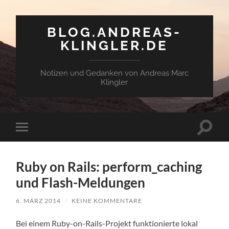
BLOG.ANDREAS-
KLINGLER.DE
Notizen und Gedanken von Andreas Marc
Klingler
Suchfe
Mobile-
ein-/a
Menü
ein-/ausblenden
Ruby on Rails: perform_caching
und Flash-Meldungen
6. MÄRZ 2014
/
KEINE KOMMENTARE
Bei einem Ruby-on-Rails-Pro­jekt funk­tio­nier­te lokal