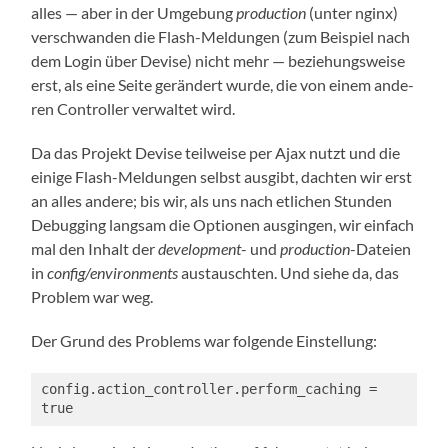
alles — aber in der Umge­bung
pro­duc­tion
(unter nginx)
ver­schwan­den die Flash-Mel­dun­gen (zum Bei­spiel nach
dem Log­in über Devi­se) nicht mehr — bezie­hungs­wei­se
erst, als eine Sei­te gerän­dert wur­de, die von einem ande­
ren Con­trol­ler ver­wal­tet wird.
Da das Pro­jekt Devi­se teil­wei­se per Ajax nutzt und die
eini­ge Flash-Mel­dun­gen selbst aus­gibt, dach­ten wir erst
an alles ande­re; bis wir, als uns nach etli­chen Stun­den
Debug­ging lang­sam die Optio­nen aus­gin­gen, wir ein­fach
mal den Inhalt der
deve­lo­p­ment
- und
pro­duc­tion
-Datei­en
in
config/environments
aus­tausch­ten. Und sie­he da, das
Pro­blem war weg.
Der Grund des Pro­blems war fol­gen­de Einstellung:
config.action_controller.perform_caching = 
true