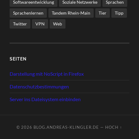
Softwareentwicklung
Soziale Netzwerke
Sprachen
Sprachenlernen
Tandem Rhein-Main
Tier
Tipp
Twitter
VPN
Web
SEI­TEN
Dar­stel­lung mit NoScript in Firefox
Daten­schutz­be­stim­mun­gen
Ser­ver ins Datei­sys­tem einbinden
© 2026
BLOG.ANDREAS-KLINGLER.DE
—
HOCH ↑