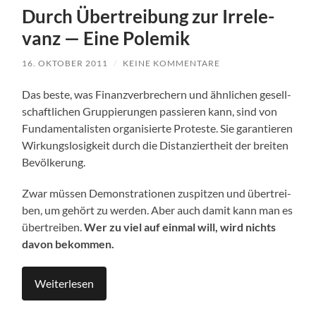
Durch Über­trei­bung zur Irrele­
vanz — Eine Polemik
16. OKTOBER 2011
/
KEINE KOMMENTARE
Das bes­te, was Finanz­ver­bre­chern und ähn­li­chen gesell­
schaft­li­chen Grup­pie­run­gen pas­sie­ren kann, sind von
Fun­da­men­ta­lis­ten orga­ni­sier­te Pro­tes­te. Sie garan­tie­ren
Wir­kungs­lo­sig­keit durch die Distan­ziert­heit der brei­ten
Bevölkerung.
Zwar müs­sen Demons­tra­tio­nen zuspit­zen und über­trei­
ben, um gehört zu wer­den. Aber auch damit kann man es
über­trei­ben.
Wer zu viel auf ein­mal will, wird nichts
davon bekommen.
Wei­ter­le­sen