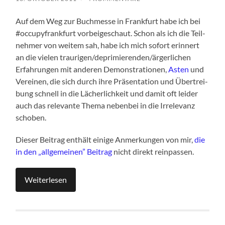
Auf dem Weg zur Buch­mes­se in Frank­furt habe ich bei
#occu­py­frank­furt vor­bei­ge­schaut. Schon als ich die Teil­
neh­mer von wei­tem sah, habe ich mich sofort erin­nert
an die vie­len traurigen/deprimierenden/ärgerlichen
Erfah­run­gen mit ande­ren Demons­tra­tio­nen,
Asten
und
Ver­ei­nen, die sich durch ihre Prä­sen­ta­ti­on und Über­trei­
bung schnell in die Lächer­lich­keit und damit oft lei­der
auch das rele­van­te The­ma neben­bei in die Irrele­vanz
schoben.
Die­ser Bei­trag ent­hält eini­ge Anmer­kun­gen von mir,
die
in den „all­ge­mei­nen” Bei­trag
nicht direkt reinpassen.
Wei­ter­le­sen