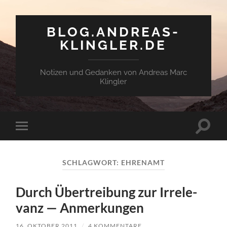
BLOG.ANDREAS-
KLINGLER.DE
Notizen und Gedanken von Andreas Marc
Klingler
Suchfe
Mobile-
ein-/a
Menü
ein-/ausblenden
SCHLAGWORT:
EHRENAMT
Durch Über­trei­bung zur Irrele­
vanz — Anmerkungen
16. OKTOBER 2011
/
4 KOMMENTARE