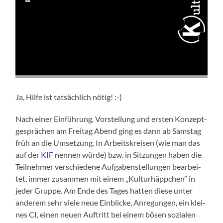
Ja, Hil­fe ist tat­säch­lich nötig! :-)
Nach einer Ein­füh­rung, Vor­stel­lung und ers­ten Kon­zept­
ge­sprä­chen am Frei­tag Abend ging es dann ab Sams­tag
früh an die Umset­zung. In Arbeits­krei­sen (wie man das
auf der
KIF
nen­nen wür­de) bzw. in Sit­zun­gen haben die
Teil­neh­mer ver­schie­de­ne Auf­ga­ben­stel­lun­gen bear­bei­
tet, immer zusam­men mit einem „Kul­tur­häpp­chen” in
jeder Grup­pe. Am Ende des Tages hat­ten die­se unter
ande­rem sehr vie­le neue Ein­bli­cke, Anre­gun­gen, ein klei­
nes CI, einen neu­en Auf­tritt bei einem bösen sozia­len