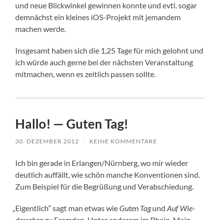
und neue Blick­win­kel gewin­nen konn­te und evtl. sogar
dem­nächst ein klei­nes iOS-Pro­jekt mit jeman­dem
machen werde.
Ins­ge­samt haben sich die 1,25 Tage für mich gelohnt und
ich wür­de auch ger­ne bei der nächs­ten Ver­an­stal­tung
mit­ma­chen, wenn es zeit­lich pas­sen sollte.
Hal­lo! — Guten Tag!
30. DEZEMBER 2012
/
KEINE KOMMENTARE
Ich bin gera­de in Erlangen/Nürnberg, wo mir wie­der
deut­lich auf­fällt, wie schön man­che Kon­ven­tio­nen sind.
Zum Bei­spiel für die Begrü­ßung und Verabschiedung.
„
Eigent­lich” sagt man etwas wie
Guten Tag
und
Auf Wie­
der­se­hen
zu Frem­den. Unter ande­rem im Rhein-Main-