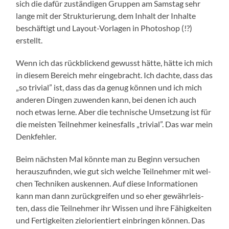
sich die dafür zustän­di­gen Grup­pen am Sams­tag sehr
lan­ge mit der Struk­tu­rie­rung, dem Inhalt der Inhal­te
beschäf­tigt und Lay­out-Vor­la­gen in Pho­to­shop (!?)
erstellt.
Wenn ich das rück­bli­ckend gewusst hät­te, hät­te ich mich
in die­sem Bereich mehr ein­ge­bracht. Ich dach­te, dass das
„so tri­vi­al” ist, dass das da genug kön­nen und ich mich
ande­ren Din­gen zuwen­den kann, bei denen ich auch
noch etwas ler­ne. Aber die tech­ni­sche Umset­zung ist für
die meis­ten Teil­neh­mer kei­nes­falls „tri­vi­al”. Das war mein
Denkfehler.
Beim nächs­ten Mal könn­te man zu Beginn ver­su­chen
her­aus­zu­fin­den, wie gut sich wel­che Teil­neh­mer mit wel­
chen Tech­ni­ken aus­ken­nen. Auf die­se Infor­ma­tio­nen
kann man dann zurück­grei­fen und so eher gewähr­leis­
ten, dass die Teil­neh­mer ihr Wis­sen und ihre Fähig­kei­ten
und Fer­tig­kei­ten ziel­ori­en­tiert ein­brin­gen kön­nen. Das