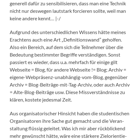
gene­rell dafür zu sen­si­bi­li­sie­ren, dass man eine Tech­nik
nicht nur des­we­gen laut­stark for­cie­ren soll­te, weil man
kei­ne ande­re kennt… |-/
Auf­grund des unter­schied­li­chen Wis­sens hät­te mei­nes
Erach­tens auch eine Art „Defi­ni­ti­ons­wand” gehol­fen.
Also ein Bereich, auf dem sich die Teil­neh­mer über die
Bedeu­tung bestimm­ter Begrif­fe ver­stän­di­gen. Sonst
pas­siert es wie­der, dass u.a. mehr­fach für eini­ge gilt
Web­sei­te = Blog, für ande­re Web­sei­te != Blog; Archiv =
eige­ne-Web­prä­senz-unab­hän­gig-vom-Blog, gegen­über
Archiv = Blog-Bei­trä­ge-mit-Tag-Archiv, oder auch Archiv
= Alte-Blog-Bei­trä­ge usw. Die­se Miss­ver­ständ­nis­se zu
klä­ren, kos­te­te jedes­mal Zeit.
Aus orga­ni­sa­to­ri­scher Hin­sicht haben die stu­den­ti­schen
Orga­ni­sa­to­ren ihre Sache gut gemacht und die Ver­an­
stal­tung flüs­sig gelei­tet. Was ich mir aber rück­bli­ckend
mehr gewünscht hät­te, wäre eine stär­ke­re Ziel­ori­en­tie­