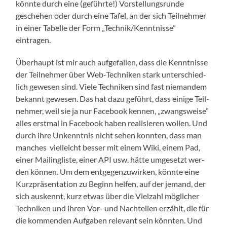
könn­te durch eine (geführ­te!) Vor­stel­lungs­run­de
gesche­hen oder durch eine Tafel, an der sich Teil­neh­mer
in einer Tabel­le der Form „Technik/Kenntnisse”
eintragen.
Über­haupt ist mir auch auf­ge­fal­len, dass die Kennt­nis­se
der Teil­neh­mer über Web-Tech­ni­ken stark unter­schied­
lich gewe­sen sind. Vie­le Tech­ni­ken sind fast nie­man­dem
bekannt gewe­sen. Das hat dazu geführt, dass eini­ge Teil­
neh­mer, weil sie ja nur Face­book ken­nen, „zwangs­wei­se”
alles erst­mal in Face­book haben rea­li­sie­ren wol­len. Und
durch ihre Unkennt­nis nicht sehen konn­ten, dass man
man­ches viel­leicht bes­ser mit einem Wiki, einem Pad,
einer Mai­ling­lis­te, einer API usw. hät­te umge­setzt wer­
den kön­nen. Um dem ent­ge­gen­zu­wir­ken, könn­te eine
Kurz­prä­sen­ta­ti­on zu Beginn hel­fen, auf der jemand, der
sich aus­kennt, kurz etwas über die Viel­zahl mög­li­cher
Tech­ni­ken und ihren Vor- und Nach­tei­len erzählt, die für
die kom­men­den Auf­ga­ben rele­vant sein könn­ten. Und