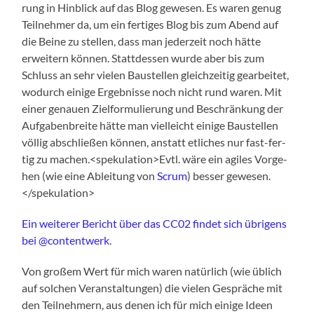
rung in Hin­blick auf das Blog gewe­sen. Es waren genug
Teil­neh­mer da, um ein fer­ti­ges Blog bis zum Abend auf
die Bei­ne zu stel­len, dass man jeder­zeit noch hät­te
erwei­tern kön­nen. Statt­des­sen wur­de aber bis zum
Schluss an sehr vie­len Bau­stel­len gleich­zei­tig gear­bei­tet,
wodurch eini­ge Ergeb­nis­se noch nicht rund waren. Mit
einer genau­en Ziel­for­mu­lie­rung und Beschrän­kung der
Auf­ga­ben­brei­te hät­te man viel­leicht eini­ge Bau­stel­len
völ­lig abschlie­ßen kön­nen, anstatt etli­ches nur fast-fer­
tig zu machen.<spekulation>Evtl. wäre ein agi­les Vor­ge­
hen (wie eine Ablei­tung von
Scrum
) bes­ser gewesen.
</spekulation>
Ein wei­te­rer Bericht über das CC02 fin­det sich übri­gens
bei @contentwerk
.
Von gro­ßem Wert für mich waren natür­lich (wie üblich
auf sol­chen Ver­an­stal­tun­gen) die vie­len Gesprä­che mit
den Teil­neh­mern, aus denen ich für mich eini­ge Ideen