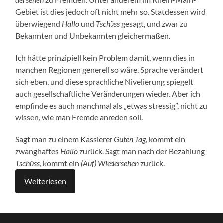
Gebiet ist dies jedoch oft nicht mehr so. Stat­des­sen wird
über­wie­gend
Hal­lo
und
Tschüss
gesagt, und zwar zu
Bekann­ten und Unbe­kann­ten gleichermaßen.
Ich hät­te prin­zi­pi­ell kein Pro­blem damit, wenn dies in
man­chen Regio­nen gene­rell so wäre. Spra­che ver­än­dert
sich eben, und die­se sprach­li­che Nive­lie­rung spie­gelt
auch gesell­schaft­li­che Ver­än­de­run­gen wie­der. Aber ich
emp­fin­de es auch manch­mal als „etwas stres­sig”, nicht zu
wis­sen, wie man Frem­de anre­den soll.
Sagt man zu einem Kas­sie­rer
Guten Tag
, kommt ein
zwang­haf­tes
Hal­lo
zurück. Sagt man nach der Bezah­lung
Tschüss
, kommt ein
(Auf) Wie­der­se­hen
zurück.
Wei­ter­le­sen