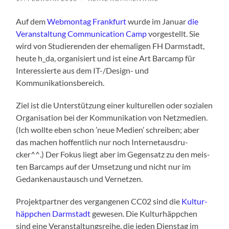
Auf dem
Web­mon­tag Frank­furt
wur­de im Janu­ar
die
Ver­an­stal­tung Com­mu­ni­ca­ti­on Camp
vor­ge­stellt. Sie
wird von Stu­die­ren­den der ehe­ma­li­gen FH Darm­stadt,
heu­te h_da, orga­ni­siert und ist eine Art Bar­camp für
Inter­es­sier­te aus dem IT-/De­sign- und
Kommunikationsbereich.
Ziel ist die Unter­stüt­zung einer kul­tu­rel­len oder sozia­len
Orga­ni­sa­ti­on bei der Kom­mu­ni­ka­ti­on von Netz­me­di­en.
(Ich woll­te eben schon ’neue Medi­en’ schrei­ben; aber
das machen hof­fent­lich nur noch Inter­net­aus­dru­
cker^^.) Der Fokus liegt aber im Gegen­satz zu den meis­
ten Bar­camps auf der Umset­zung und nicht nur im
Gedan­ken­aus­tausch und Vernetzen.
Pro­jekt­part­ner des ver­gan­ge­nen CC02 sind die
Kul­tur­
häpp­chen Darm­stadt
gewe­sen. Die Kul­tur­häpp­chen
sind eine Ver­an­stal­tungs­rei­he, die jeden Diens­tag im