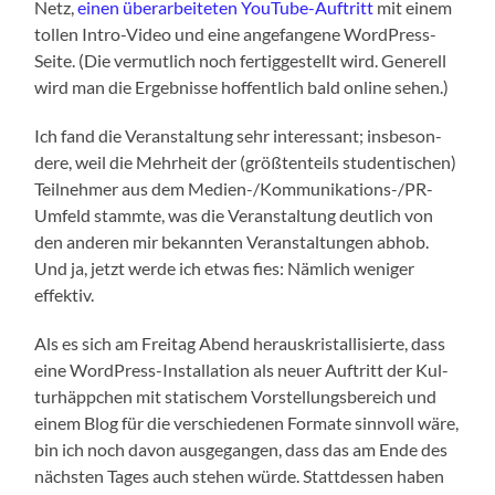
Netz,
einen über­ar­bei­te­ten You­Tube-Auf­tritt
mit einem
tol­len Intro-Video und eine ange­fan­ge­ne Word­Press-
Sei­te. (Die ver­mut­lich noch fer­tig­ge­stellt wird. Gene­rell
wird man die Ergeb­nis­se hof­fent­lich bald online sehen.)
Ich fand die Ver­an­stal­tung sehr inter­es­sant; ins­be­son­
de­re, weil die Mehr­heit der (größ­ten­teils stu­den­ti­schen)
Teil­neh­mer aus dem Medi­en-/Kom­mu­ni­ka­ti­ons-/PR-
Umfeld stamm­te, was die Ver­an­stal­tung deut­lich von
den ande­ren mir bekann­ten Ver­an­stal­tun­gen abhob.
Und ja, jetzt wer­de ich etwas fies: Näm­lich weni­ger
effektiv.
Als es sich am Frei­tag Abend her­aus­kris­tal­li­sier­te, dass
eine Word­Press-Instal­la­ti­on als neu­er Auf­tritt der Kul­
tur­häpp­chen mit sta­ti­schem Vor­stel­lungs­be­reich und
einem Blog für die ver­schie­de­nen For­ma­te sinn­voll wäre,
bin ich noch davon aus­ge­gan­gen, dass das am Ende des
nächs­ten Tages auch ste­hen wür­de. Statt­des­sen haben