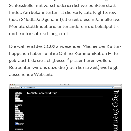
Schloss­kel­ler mit ver­schie­de­nen Schwer­punk­ten statt­
fin­det. Am bekann­tes­ten ist die Ear­ly Late Night Show
(auch SNodLDaD genannt), die seit die­sem Jahr alle zwei
Mona­te statt­fin­det und unter ande­rem die Lokal­po­li­tik
und ‑kul­tur sati­risch begleitet.
Die wäh­rend des CC02 anwe­sen­den Macher der Kul­tur­
häpp­chen haben für ihre Online-Kom­mu­ni­ka­ti­on Hil­fe
gebraucht, da sie sich „bes­ser” prä­sen­tie­ren wol­len.
Betrach­ten wir uns dazu die (noch kur­ze Zeit) wie folgt
aus­se­hen­de Webseite: