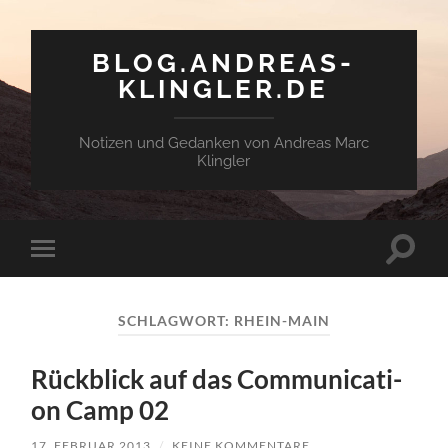
BLOG.ANDREAS-
KLINGLER.DE
Notizen und Gedanken von Andreas Marc
Klingler
Suchfe
Mobile-
ein-/a
Menü
ein-/ausblenden
SCHLAGWORT:
RHEIN-MAIN
Rück­blick auf das Com­mu­ni­ca­ti­
on Camp 02
17. FEBRUAR 2013
/
KEINE KOMMENTARE