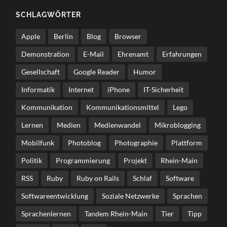
SCHLAG­WÖR­TER
Apple
Berlin
Blog
Browser
Demonstration
E-Mail
Ehrenamt
Erfahrungen
Gesellschaft
Google Reader
Humor
Informatik
Internet
iPhone
IT-Sicherheit
Kommunikation
Kommunikationsmittel
Lego
Lernen
Medien
Medienwandel
Mikroblogging
Mobilfunk
Photoblog
Photographie
Plattform
Politik
Programmierung
Projekt
Rhein-Main
RSS
Ruby
Ruby on Rails
Schlaf
Software
Softwareentwicklung
Soziale Netzwerke
Sprachen
Sprachenlernen
Tandem Rhein-Main
Tier
Tipp