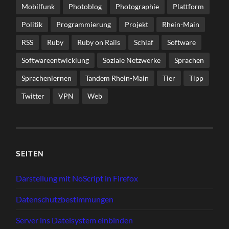
Mobilfunk
Photoblog
Photographie
Plattform
Politik
Programmierung
Projekt
Rhein-Main
RSS
Ruby
Ruby on Rails
Schlaf
Software
Softwareentwicklung
Soziale Netzwerke
Sprachen
Sprachenlernen
Tandem Rhein-Main
Tier
Tipp
Twitter
VPN
Web
SEI­TEN
Dar­stel­lung mit NoScript in Firefox
Daten­schutz­be­stim­mun­gen
Ser­ver ins Datei­sys­tem einbinden