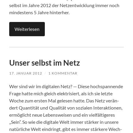
selbst im Jah­re 2012 der Netz­ent­wick­lung immer noch
min­des­tens 5 Jah­re hinterher.
Wei­ter­le­sen
Unser selbst im Netz
17. JANUAR 2012
/
1 KOMMENTAR
Wer sind wir im digi­ta­len Netz? — Die­se hoch­span­nen­de
Fra­ge hat­te mich gleich elek­tri­siert, als ich sie letz­te
Woche zum ers­ten Mal gele­sen hat­te. Das Netz ver­än­
dert Quan­ti­tät und Qua­li­tät von sozia­len Inter­ak­tio­nen,
ermög­licht neue Lebens­wei­sen und ein viel­fäl­ti­ge­res
„Sein”. So wie die digi­ta­le Welt immer stär­ker in unse­re
natür­li­che Welt ein­dringt, gibt es immer stär­ke­re Wech­