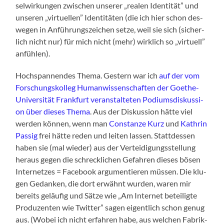
sel­wir­kun­gen zwi­schen unse­rer „rea­len Iden­ti­tät” und
unse­ren „vir­tu­el­len” Iden­ti­tä­ten (die ich hier schon des­
we­gen in Anfüh­rungs­zei­chen set­ze, weil sie sich (sicher­
lich nicht nur) für mich nicht (mehr) wirk­lich so „vir­tu­ell”
anfühlen).
Hoch­span­nen­des The­ma. Ges­tern war ich
auf der vom
For­schungs­kol­leg Human­wis­sen­schaf­ten der Goe­the-
Uni­ver­si­tät Frank­furt ver­an­stal­te­ten Podi­ums­dis­kus­si­
on über die­ses The­ma
. Aus der Dis­kus­si­on hät­te viel
wer­den kön­nen, wenn man
Con­stan­ze Kurz
und
Kath­rin
Pas­sig
frei hät­te reden und lei­ten las­sen. Statt­des­sen
haben sie (mal wie­der) aus der Ver­tei­di­gungs­stel­lung
her­aus gegen die schreck­li­chen Gefah­ren die­ses bösen
Inter­net­zes = Face­book argu­men­tie­ren müs­sen. Die klu­
gen Gedan­ken, die dort erwähnt wur­den, waren mir
bereits geläu­fig und Sät­ze wie „Am Inter­net betei­lig­te
Pro­du­zen­ten wie Twit­ter” sagen eigent­lich schon genug
aus. (Wobei ich nicht erfah­ren habe, aus wel­chen Fabrik­