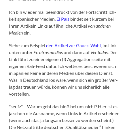
Ich bin wie­der mal beein­druckt von der Fort­schritt­lich­
keit spa­ni­scher Medi­en.
El País
bin­det seit kur­zem bei
Ihren Arti­keln Links auf ähn­li­che Arti­kel
von ande­ren
Medi­en
ein.
Sie­he zum Bei­spiel
den Arti­kel zur Gauck-Wahl
, im Link
unten unter
En otros medi­os
und dann auf
Ver todas
. Der
Link führt zu einer eige­nen (!) Aggre­ga­ti­ons­sei­te mit
eige­nem RSS-Feed dafür. Ich wet­te, es beschwe­ren sich
in Spa­ni­en kei­ne ande­ren Medi­en über die­sen Dienst.
Was in Deutsch­land los wäre, wenn sich ein gro­ßer Ver­
lag das trau­en wür­de, kön­nen wir uns sicher­lich alle
vorstellen.
*seufz*… War­um geht das bloß bei uns nicht? Hier ist es
ja schon die Aus­nah­me, wenn Links in Arti­kel erschei­nen
(wenn auch das ja lang­sam bes­ser zu wer­den scheint.)
Die Netz­auf­trit­te deut­scher „Qua­li­täts­me­di­en” hin­ken