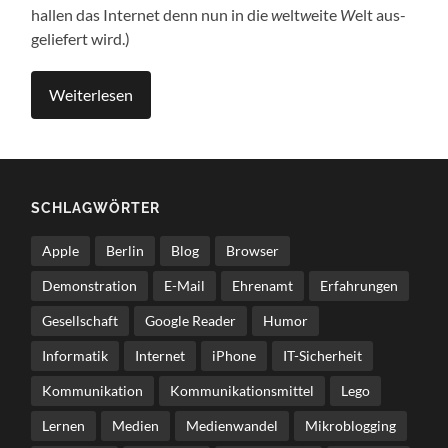
hal­len das Inter­net denn nun in die
w
elt
w
eite
W
elt aus­
ge­lie­fert wird.)
Wei­ter­le­sen
SCHLAG­WÖR­TER
Apple
Berlin
Blog
Browser
Demonstration
E-Mail
Ehrenamt
Erfahrungen
Gesellschaft
Google Reader
Humor
Informatik
Internet
iPhone
IT-Sicherheit
Kommunikation
Kommunikationsmittel
Lego
Lernen
Medien
Medienwandel
Mikroblogging