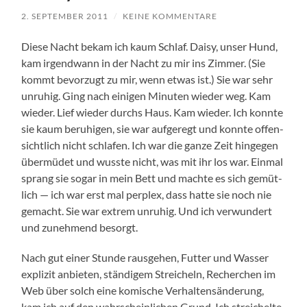
2. SEPTEMBER 2011
/
KEINE KOMMENTARE
Die­se Nacht bekam ich kaum Schlaf. Dai­sy, unser Hund,
kam irgend­wann in der Nacht zu mir ins Zim­mer. (Sie
kommt bevor­zugt zu mir, wenn etwas ist.) Sie war sehr
unru­hig. Ging nach eini­gen Minu­ten wie­der weg. Kam
wie­der. Lief wie­der durchs Haus. Kam wie­der. Ich konn­te
sie kaum beru­hi­gen, sie war auf­ge­regt und konn­te offen­
sicht­lich nicht schla­fen. Ich war die gan­ze Zeit hin­ge­gen
über­mü­det und wuss­te nicht, was mit ihr los war. Ein­mal
sprang sie sogar in mein Bett und mach­te es sich gemüt­
lich — ich war erst mal per­plex, dass hat­te sie noch nie
gemacht. Sie war extrem unru­hig. Und ich ver­wun­dert
und zuneh­mend besorgt.
Nach gut einer Stun­de raus­ge­hen, Fut­ter und Was­ser
expli­zit anbie­ten, stän­di­gem Strei­cheln, Recher­chen im
Web über solch eine komi­sche Ver­hal­tens­än­de­rung,
kam ich auf den wahr­schein­li­chen Grund. Ich strei­chel­te