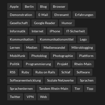
Apple
Berlin
Blog
Browser
Demonstration
E-Mail
Ehrenamt
Erfahrungen
Gesellschaft
Google Reader
Humor
Informatik
Internet
iPhone
IT-Sicherheit
Kommunikation
Kommunikationsmittel
Lego
Lernen
Medien
Medienwandel
Mikroblogging
Mobilfunk
Photoblog
Photographie
Plattform
Politik
Programmierung
Projekt
Rhein-Main
RSS
Ruby
Ruby on Rails
Schlaf
Software
Softwareentwicklung
Soziale Netzwerke
Sprachen
Sprachenlernen
Tandem Rhein-Main
Tier
Tipp
Twitter
VPN
Web