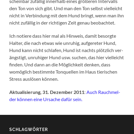
schein­bar zufäl­lig inner­halb eines grö­ße­ren Inter­valls
den Ton von sich gibt. Und man den Ton selbst viel­leicht
nicht in Ver­bin­dung mit dem Hund bringt, wenn man ihn
nicht zufäl­lig in der rich­ti­gen Zeit genau beobachtet.
Ich notie­re dass hier mal als Hin­weis, damit besorg­te
Hal­ter, die nach etwas wie unru­hig, auf­ge­re­ter Hund,
Hund kann nicht schla­fen, Hund ist nachts plötz­lich ver­
ängs­tigt, unru­hi­ger Hund usw. suchen, das hier viel­leicht
fin­den. Und dann an die Mög­lich­keit den­ken, dass
womög­lich bestimm­te Ton­quel­len im Haus tie­ri­schen
Stress aus­lö­sen können.
Aktua­li­sie­rung, 31. Dezem­ber 2011
:
Auch Rauch­mel­
der kön­nen eine Ursa­che dafür sein.
SCHLAG­WÖR­TER