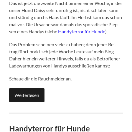
Das ist jetzt die zwei­te Nacht bin­nen einer Woche, in der
unser Hund Dai­sy sehr unru­hig ist, nicht schla­fen kann
und stän­dig durchs Haus läuft. Im Herbst kam das schon
mal vor. Die Ursa­che war damals das spo­ra­di­sche Piep­
sen eines Han­dys (sie­he
Han­dy­ter­ror für Hun­de
).
Das Pro­blem schei­nen vie­le zu haben; denn jener Bei­
trag führt prak­tisch jede Woche Leu­te auf mein Blog.
Daher hier ein wei­te­rer Hin­weis, falls du als Betrof­fe­ner
Lade­war­nun­gen von Han­dys aus­schlie­ßen kannst:
Schaue dir die Rauch­mel­der an.
Wei­ter­le­sen
Han­dy­ter­ror für Hunde