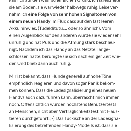
sie am Boden, sie war wie­der halb­wegs ruhig. Lei­se ver­
nahm ich
eine Fol­ge von sehr hohen Signal­tö­nen von
einem neu­en Han­dy
im Flur, dass auf den fast lee­ren
Akku hin­wies. (Tudel­dit­u­tu.… oder so ähn­lich). Vom
einen Augen­blick auf den ande­ren wur­de sie wie­der sehr
unru­hig und hat Puls und die Atmung stark beschleu­
nigt. Nach­dem ich das Han­dy an das Netz­teil ange­
schlos­sen hat­te, beru­hig­te sie sich nach eini­ger Zeit wie­
der. Und blieb dann auch ruhig.
Mir ist bekannt, dass Hun­de gene­rell auf hohe Töne
emp­find­lich reagie­ren und davon sogar Panik bekom­
men kön­nen. Dass die Lade­si­gna­li­sie­rung eines neu­en
Han­dys auch dazu füh­ren kann, über­rascht mich immer
noch. Offen­sicht­lich wur­den höchs­tens Benut­zer­tests
an Men­schen, nicht aber Ver­träg­lich­keits­test mit Haus­
tie­ren durch­ge­führt. ;-) Das Tücki­sche an der Lade­si­gna­
li­sie­rung des betref­fen­den Han­dy-Modells ist, dass sie