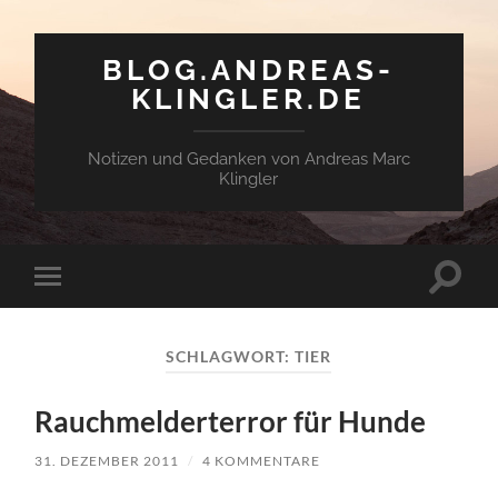
BLOG.ANDREAS-
KLINGLER.DE
Notizen und Gedanken von Andreas Marc
Klingler
Suchfe
Mobile-
ein-/a
Menü
ein-/ausblenden
SCHLAGWORT:
TIER
Rauch­mel­der­ter­ror für Hunde
31. DEZEMBER 2011
/
4 KOMMENTARE