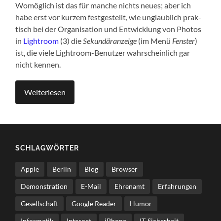
Womög­lich ist das für man­che nichts neu­es; aber ich
habe erst vor kur­zem fest­ge­stellt, wie unglaub­lich prak­
tisch bei der Orga­ni­sa­ti­on und Ent­wick­lung von Pho­tos
in
Ligh­t­room
(3) die
Sekun­där­an­zei­ge
(im Menü
Fens­ter
)
ist, die vie­le Ligh­t­room-Benut­zer wahr­schein­lich gar
nicht kennen.
Wei­ter­le­sen
SCHLAG­WÖR­TER
Apple
Berlin
Blog
Browser
Demonstration
E-Mail
Ehrenamt
Erfahrungen
Gesellschaft
Google Reader
Humor
Informatik
Internet
iPhone
IT-Sicherheit