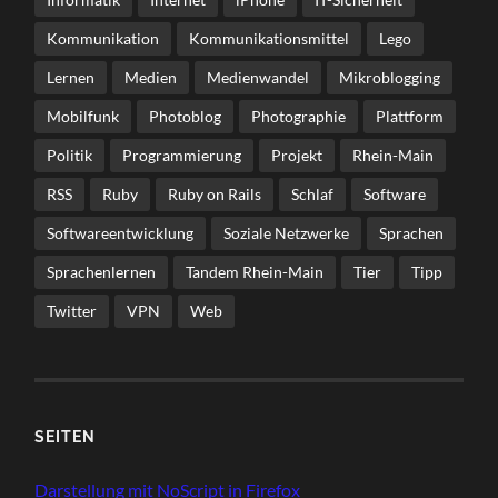
Kommunikation
Kommunikationsmittel
Lego
Lernen
Medien
Medienwandel
Mikroblogging
Mobilfunk
Photoblog
Photographie
Plattform
Politik
Programmierung
Projekt
Rhein-Main
RSS
Ruby
Ruby on Rails
Schlaf
Software
Softwareentwicklung
Soziale Netzwerke
Sprachen
Sprachenlernen
Tandem Rhein-Main
Tier
Tipp
Twitter
VPN
Web
SEI­TEN
Dar­stel­lung mit NoScript in Firefox