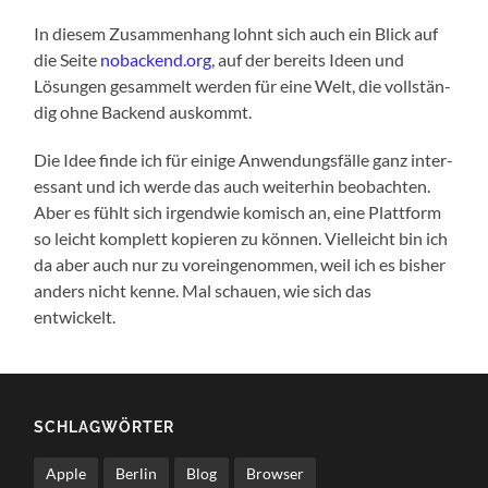
In die­sem Zusam­men­hang lohnt sich auch ein Blick auf
die Sei­te
nobackend.org
, auf der bereits Ideen und
Lösun­gen gesam­melt wer­den für eine Welt, die voll­stän­
dig ohne Backend auskommt.
Die Idee fin­de ich für eini­ge Anwen­dungs­fäl­le ganz inter­
es­sant und ich wer­de das auch wei­ter­hin beob­ach­ten.
Aber es fühlt sich irgend­wie komisch an, eine Platt­form
so leicht kom­plett kopie­ren zu kön­nen. Viel­leicht bin ich
da aber auch nur zu vor­ein­ge­nom­men, weil ich es bis­her
anders nicht ken­ne. Mal schau­en, wie sich das
entwickelt.
SCHLAG­WÖR­TER
Apple
Berlin
Blog
Browser