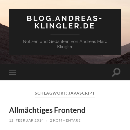
BLOG.ANDREAS-
KLINGLER.DE
Notizen und Gedanken von Andreas Marc
Klingler
Suchfe
Mobile-
ein-/a
Menü
ein-/ausblenden
SCHLAGWORT:
JAVASCRIPT
All­mäch­ti­ges Frontend
12. FEBRUAR 2014
/
2 KOMMENTARE