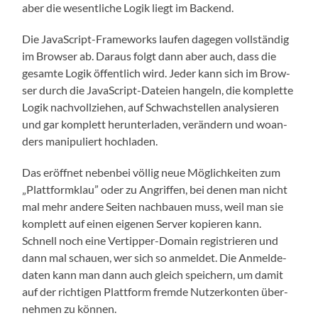
aber die wesent­li­che Logik liegt im Backend.
Die Java­Script-Frame­works lau­fen dage­gen voll­stän­dig
im Brow­ser ab. Dar­aus folgt dann aber auch, dass die
gesam­te Logik öffent­lich wird. Jeder kann sich im Brow­
ser durch die Java­Script-Datei­en han­geln, die kom­plet­te
Logik nach­voll­zie­hen, auf Schwach­stel­len ana­ly­sie­ren
und gar kom­plett her­un­ter­la­den, ver­än­dern und woan­
ders mani­pu­liert hochladen.
Das eröff­net neben­bei völ­lig neue Mög­lich­kei­ten zum
„Platt­form­klau” oder zu Angrif­fen, bei denen man nicht
mal mehr ande­re Sei­ten nach­bau­en muss, weil man sie
kom­plett auf einen eige­nen Ser­ver kopie­ren kann.
Schnell noch eine Ver­tip­per-Domain regis­trie­ren und
dann mal schau­en, wer sich so anmel­det. Die Anmel­de­
da­ten kann man dann auch gleich spei­chern, um damit
auf der rich­ti­gen Platt­form frem­de Nut­zer­kon­ten über­
neh­men zu können.