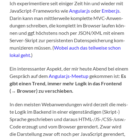
Ich expe­ri­men­tie­re seit eini­ger Zeit hin und wie­der mit
Java­Script-Frame­works wie
Angular.js
oder
Ember.js
.
Dar­in kann man mitt­ler­wei­le kom­plet­te MVC-Anwen­
dun­gen schrei­ben, die kom­plett im Brow­ser lau­fen kön­
nen und ggf. höchs­tens noch per JSON/XML mit einem
Ser­ver-Skript zur per­sis­ten­ten Daten­spei­che­rung kom­
mu­ni­zie­ren müs­sen. (
Wobei auch das teil­wei­se schon
lokal geht.
)
Ein inter­es­san­ter Aspekt, der mir heu­te Abend bei einem
Gespräch auf dem
Angular.js-Meetup
gekom­men ist:
Es
gibt einen Trend, immer mehr Logik in das Front­end
(→ Brow­ser) zu verschieben.
In den meis­ten Web­an­wen­dun­gen wird der­zeit die meis­
te Logik im Backend in einer eigen­stän­di­gen (Skript-)
Spra­che geschrie­ben und dar­aus HTML-/JS-/CSS-/usw.-
Code erzeugt und vom Brow­ser ger­en­dert. Zwar wird
die Dar­stel­lung zwar oft noch per Java­Script ger­en­dert,