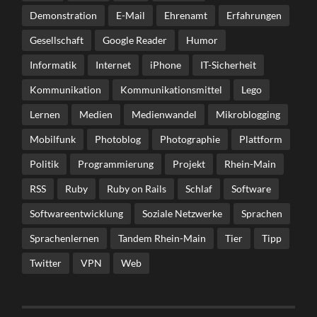
Demonstration
E-Mail
Ehrenamt
Erfahrungen
Gesellschaft
Google Reader
Humor
Informatik
Internet
iPhone
IT-Sicherheit
Kommunikation
Kommunikationsmittel
Lego
Lernen
Medien
Medienwandel
Mikroblogging
Mobilfunk
Photoblog
Photographie
Plattform
Politik
Programmierung
Projekt
Rhein-Main
RSS
Ruby
Ruby on Rails
Schlaf
Software
Softwareentwicklung
Soziale Netzwerke
Sprachen
Sprachenlernen
Tandem Rhein-Main
Tier
Tipp
Twitter
VPN
Web