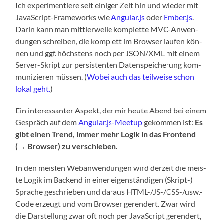
Ich expe­ri­men­tie­re seit eini­ger Zeit hin und wie­der mit
Java­Script-Frame­works wie
Angular.js
oder
Ember.js
.
Dar­in kann man mitt­ler­wei­le kom­plet­te MVC-Anwen­
dun­gen schrei­ben, die kom­plett im Brow­ser lau­fen kön­
nen und ggf. höchs­tens noch per JSON/XML mit einem
Ser­ver-Skript zur per­sis­ten­ten Daten­spei­che­rung kom­
mu­ni­zie­ren müs­sen. (
Wobei auch das teil­wei­se schon
lokal geht.
)
Ein inter­es­san­ter Aspekt, der mir heu­te Abend bei einem
Gespräch auf dem
Angular.js-Meetup
gekom­men ist:
Es
gibt einen Trend, immer mehr Logik in das Front­end
(→ Brow­ser) zu verschieben.
In den meis­ten Web­an­wen­dun­gen wird der­zeit die meis­
te Logik im Backend in einer eigen­stän­di­gen (Skript-)
Spra­che geschrie­ben und dar­aus HTML-/JS-/CSS-/usw.-
Code erzeugt und vom Brow­ser ger­en­dert. Zwar wird
die Dar­stel­lung zwar oft noch per Java­Script ger­en­dert,