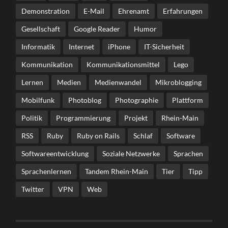
Demonstration
E-Mail
Ehrenamt
Erfahrungen
Gesellschaft
Google Reader
Humor
Informatik
Internet
iPhone
IT-Sicherheit
Kommunikation
Kommunikationsmittel
Lego
Lernen
Medien
Medienwandel
Mikroblogging
Mobilfunk
Photoblog
Photographie
Plattform
Politik
Programmierung
Projekt
Rhein-Main
RSS
Ruby
Ruby on Rails
Schlaf
Software
Softwareentwicklung
Soziale Netzwerke
Sprachen
Sprachenlernen
Tandem Rhein-Main
Tier
Tipp
Twitter
VPN
Web