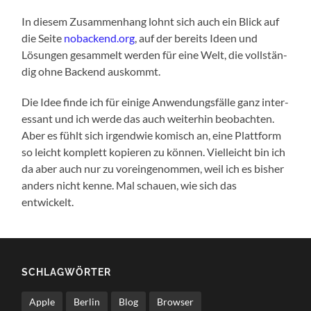
In die­sem Zusam­men­hang lohnt sich auch ein Blick auf
die Sei­te
nobackend.org
, auf der bereits Ideen und
Lösun­gen gesam­melt wer­den für eine Welt, die voll­stän­
dig ohne Backend auskommt.
Die Idee fin­de ich für eini­ge Anwen­dungs­fäl­le ganz inter­
es­sant und ich wer­de das auch wei­ter­hin beob­ach­ten.
Aber es fühlt sich irgend­wie komisch an, eine Platt­form
so leicht kom­plett kopie­ren zu kön­nen. Viel­leicht bin ich
da aber auch nur zu vor­ein­ge­nom­men, weil ich es bis­her
anders nicht ken­ne. Mal schau­en, wie sich das
entwickelt.
SCHLAG­WÖR­TER
Apple
Berlin
Blog
Browser