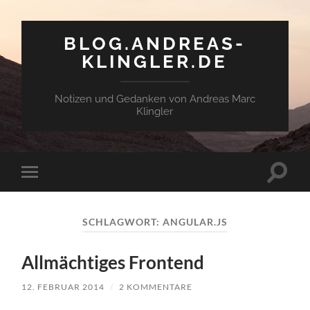
BLOG.ANDREAS-
KLINGLER.DE
Notizen und Gedanken von Andreas Marc
Klingler
Suchfe
Mobile-
ein-/a
Menü
ein-/ausblenden
SCHLAGWORT:
ANGULAR.JS
All­mäch­ti­ges Frontend
12. FEBRUAR 2014
/
2 KOMMENTARE