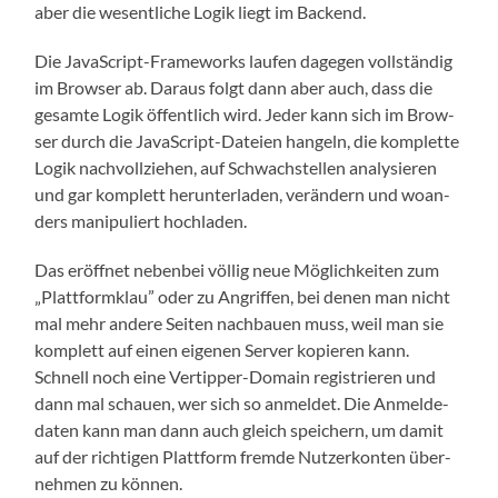
aber die wesent­li­che Logik liegt im Backend.
Die Java­Script-Frame­works lau­fen dage­gen voll­stän­dig
im Brow­ser ab. Dar­aus folgt dann aber auch, dass die
gesam­te Logik öffent­lich wird. Jeder kann sich im Brow­
ser durch die Java­Script-Datei­en han­geln, die kom­plet­te
Logik nach­voll­zie­hen, auf Schwach­stel­len ana­ly­sie­ren
und gar kom­plett her­un­ter­la­den, ver­än­dern und woan­
ders mani­pu­liert hochladen.
Das eröff­net neben­bei völ­lig neue Mög­lich­kei­ten zum
„Platt­form­klau” oder zu Angrif­fen, bei denen man nicht
mal mehr ande­re Sei­ten nach­bau­en muss, weil man sie
kom­plett auf einen eige­nen Ser­ver kopie­ren kann.
Schnell noch eine Ver­tip­per-Domain regis­trie­ren und
dann mal schau­en, wer sich so anmel­det. Die Anmel­de­
da­ten kann man dann auch gleich spei­chern, um damit
auf der rich­ti­gen Platt­form frem­de Nut­zer­kon­ten über­
neh­men zu können.